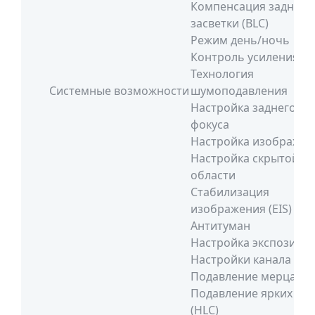
Компенсация задней
засветки (BLC)
Режим день/ночь
Контроль усиления (A
Технология
Системные возможности
шумоподавления
Настройка заднего
фокуса
Настройка изображен
Настройка скрытой
области
Стабилизация
изображения (EIS)
Антитуман
Настройка экспозици
Настройки канала
Подавление мерцани
Подавление ярких пя
(HLC)