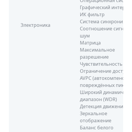
Операционная систе
Графический интерфе
ИК фильтр
Система синхронизац
Электроника
Соотношение сигнал/
шум
Матрица
Максимальное
разрешение
Чувствительность
Ограничение доступа
AVPC (автокомпенсац
повреждённых пиксел
Широкий динамическ
диапазон (WDR)
Детекция движения
Зеркальное
отображение
Баланс белого